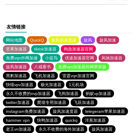
友情链接
网站地图
QuickQ
旋风加速度器
旋风
旋风加速
坚果加速器
tiktok加速器
狗急加速器官网
免费vqn外网加速
小蓝鸟
优途加速器官网
风驰加速器
旋风加速器
八戒看书
免费vps加速器外网苹果版
黑豹加速器
飞机加速器
雷霆vqn加速官网
快喵vpv加速器
极光加速器
1元机场
永久不收费的nvp加速器
飞狗加速器
蚂蚁vp加速器
twitter加速器
爬墙专用加速器
飞跃加速器
instagram免费加速器
旋风加速度器
telegeram苹果加速器
hammer vpn
快鸭加速器
quickq
洋葱加速器
老王vn加速器
永久不收费的海外加速器
旋风加速器